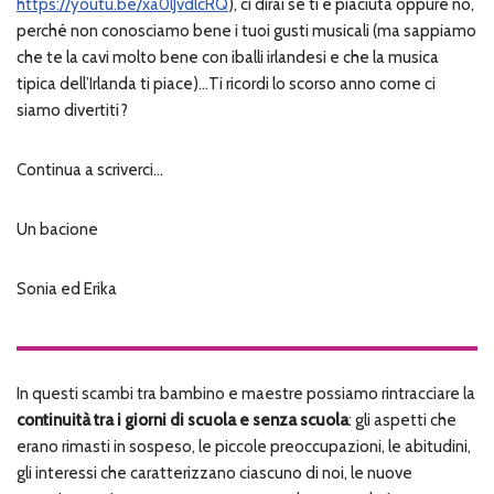
https://youtu.be/xa0lJvdlcRQ
), ci dirai se ti è piaciuta oppure no,
perché non conosciamo bene i tuoi gusti musicali (ma sappiamo
che te la cavi molto bene con iballi irlandesi e che la musica
tipica dell’Irlanda ti piace)…Ti ricordi lo scorso anno come ci
siamo divertiti?
Continua a scriverci…
Un bacione
Sonia ed Erika
In questi scambi tra bambino e maestre possiamo rintracciare la
continuità tra i giorni di scuola e senza scuola
: gli aspetti che
erano rimasti in sospeso, le piccole preoccupazioni, le abitudini,
gli interessi che caratterizzano ciascuno di noi, le nuove