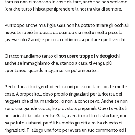
fortuna non ci mancano le cose da fare, anche se non vediamo
l’ora che tutto finisca per riprendere la nostra vita di sempre.
Purtroppo anche mia figlia Gaia non ha potuto ritirare gli occhiali
nuovi. Lei però li indossa da quando era molto molto piccola
(aveva solo 2 anni) e per ora continuerà a portare quelli vecchi.
Ci raccomandiamo tanto di
non usare troppo i videogiochi
anche se immaginiamo che, stando a casa, ti venga più
spontaneo, quando magari sei un po’ annoiato…
Per fortuna i tuoi genitori ed i nonni possono fare con te molte
cose. A proposito… devo proprio ringraziarti per la ricetta dei
nuggets che ci hai mandato, io non la conoscevo. Anche se non
sono una grande cuoca, ho provato a prepararli. Questa volta li
ho cucinati da sola perché Gaia, avendo molto da studiare, non
ha potuto aiutarmi, però li ha molto graditi e mi ha chiesto di
ringraziarti. Ti allego una foto per avere un tuo commento ed i