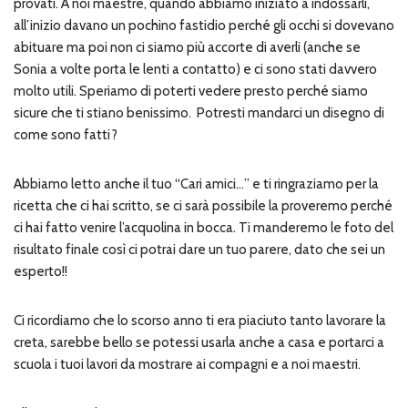
provati. A noi maestre, quando abbiamo iniziato a indossarli,
all’inizio davano un pochino fastidio perché gli occhi si dovevano
abituare ma poi non ci siamo più accorte di averli (anche se
Sonia a volte porta le lenti a contatto) e ci sono stati davvero
molto utili. Speriamo di poterti vedere presto perché siamo
sicure che ti stiano benissimo. Potresti mandarci un disegno di
come sono fatti?
Abbiamo letto anche il tuo “Cari amici…” e ti ringraziamo per la
ricetta che ci hai scritto, se ci sarà possibile la proveremo perché
ci hai fatto venire l’acquolina in bocca. Ti manderemo le foto del
risultato finale così ci potrai dare un tuo parere, dato che sei un
esperto!!
Ci ricordiamo che lo scorso anno ti era piaciuto tanto lavorare la
creta, sarebbe bello se potessi usarla anche a casa e portarci a
scuola i tuoi lavori da mostrare ai compagni e a noi maestri.