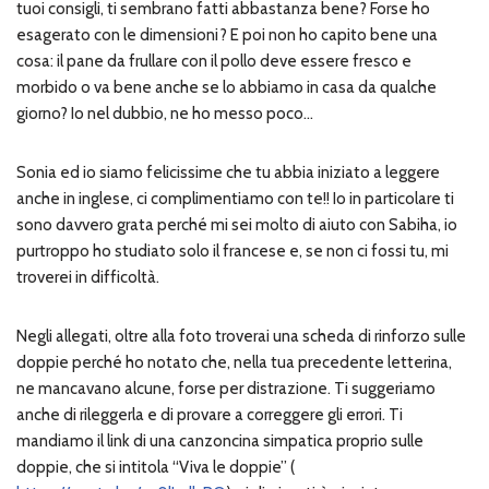
tuoi consigli, ti sembrano fatti abbastanza bene? Forse ho
esagerato con le dimensioni? E poi non ho capito bene una
cosa: il pane da frullare con il pollo deve essere fresco e
morbido o va bene anche se lo abbiamo in casa da qualche
giorno? Io nel dubbio, ne ho messo poco…
Sonia ed io siamo felicissime che tu abbia iniziato a leggere
anche in inglese, ci complimentiamo con te!! Io in particolare ti
sono davvero grata perché mi sei molto di aiuto con Sabiha, io
purtroppo ho studiato solo il francese e, se non ci fossi tu, mi
troverei in difficoltà.
Negli allegati, oltre alla foto troverai una scheda di rinforzo sulle
doppie perché ho notato che, nella tua precedente letterina,
ne mancavano alcune, forse per distrazione. Ti suggeriamo
anche di rileggerla e di provare a correggere gli errori. Ti
mandiamo il link di una canzoncina simpatica proprio sulle
doppie, che si intitola “Viva le doppie” (