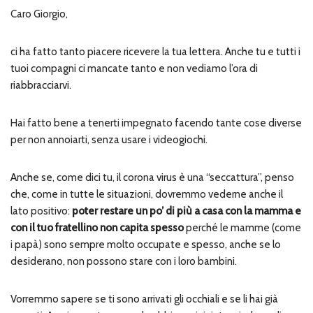
Caro Giorgio,
ci ha fatto tanto piacere ricevere la tua lettera. Anche tu e tutti i
tuoi compagni ci mancate tanto e non vediamo l’ora di
riabbracciarvi.
Hai fatto bene a tenerti impegnato facendo tante cose diverse
per non annoiarti, senza usare i videogiochi.
Anche se, come dici tu, il corona virus è una “seccattura”, penso
che, come in tutte le situazioni, dovremmo vederne anche il
lato positivo:
poter restare un po’ di più a casa con la mamma e
con il tuo fratellino non capita spesso
perché le mamme (come
i papà) sono sempre molto occupate e spesso, anche se lo
desiderano, non possono stare con i loro bambini.
Vorremmo sapere se ti sono arrivati gli occhiali e se li hai già