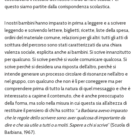
questo siamo partite dalla corrispondenza scolastica.
I nostri bambini hanno imparato in prima a leggere e a scrivere
leggendo e scrivendo lettere, biglietti, ricette, liste della spesa,
ordini del materiale comune, relazioni per gli altri: tutti gli atti di
scrittura del percorso sono stati caratterizzati da una chiara
valenza sociale, esplicita anche ai bambini. Si scrive innanzitutto
per qualcuno. Si
scrive perché si vuole comunicare qualcosa. Si
scrive perché si desidera una risposta dell’altro, perché si
intende generare un processo circolare di risonanze nell’altro e
nel gruppo, con qualcuno che non è lì per correggere ma per
comprendere prima di tutto la natura di quel messaggio e che è
interessato a capirne il contenuto, che è anche preoccupato
della forma, ma solo nella misura in cui questa sia all’altezza di
restituire il pensiero di chi ha scritto: “
a Barbiana avevo imparato
che le regole dello scrivere sono: aver qualcosa di importante da
dire e che sia utile a tutti o a molti. Sapere a chi si scrive
” (Scuola di
Barbiana, 1967).