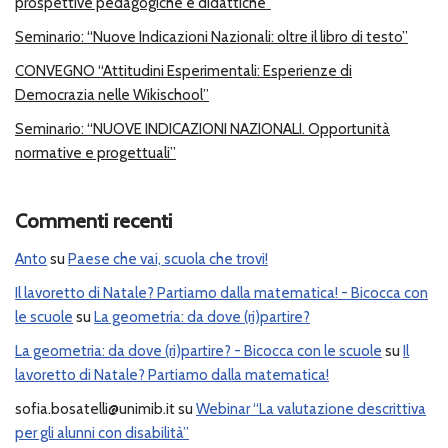
prospettive pedagogiche e didattiche”
Seminario: “Nuove Indicazioni Nazionali: oltre il libro di testo”
CONVEGNO “Attitudini Esperimentali: Esperienze di
Democrazia nelle Wikischool”
Seminario: “NUOVE INDICAZIONI NAZIONALI. Opportunità
normative e progettuali”
Commenti recenti
Anto
su
Paese che vai, scuola che trovi!
Il lavoretto di Natale? Partiamo dalla matematica! - Bicocca con
le scuole
su
La geometria: da dove (ri)partire?
La geometria: da dove (ri)partire? - Bicocca con le scuole
su
Il
lavoretto di Natale? Partiamo dalla matematica!
sofia.bosatelli@unimib.it
su
Webinar “La valutazione descrittiva
per gli alunni con disabilità”