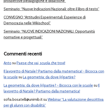
prospettive pedagogiche e didattiche”
Seminario: “Nuove Indicazioni Nazionali: oltre il libro di testo”
CONVEGNO “Attitudini Esperimentali: Esperienze di
Democrazia nelle Wikischool”
Seminario: “NUOVE INDICAZIONI NAZIONALI. Opportunità
normative e progettuali”
Commenti recenti
Anto
su
Paese che vai, scuola che trovi!
Il lavoretto di Natale? Partiamo dalla matematica! - Bicocca con
le scuole
su
La geometria: da dove (ri)partire?
La geometria: da dove (ri)partire? - Bicocca con le scuole
su
Il
lavoretto di Natale? Partiamo dalla matematica!
sofia.bosatelli@unimib.it
su
Webinar “La valutazione descrittiva
per gli alunni con disabilità”