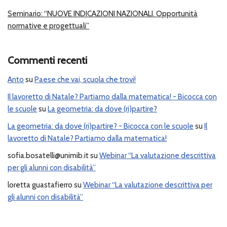
Seminario: “NUOVE INDICAZIONI NAZIONALI. Opportunità
normative e progettuali”
Commenti recenti
Anto
su
Paese che vai, scuola che trovi!
Il lavoretto di Natale? Partiamo dalla matematica! - Bicocca con
le scuole
su
La geometria: da dove (ri)partire?
La geometria: da dove (ri)partire? - Bicocca con le scuole
su
Il
lavoretto di Natale? Partiamo dalla matematica!
sofia.bosatelli@unimib.it
su
Webinar “La valutazione descrittiva
per gli alunni con disabilità”
loretta guastafierro
su
Webinar “La valutazione descrittiva per
gli alunni con disabilità”