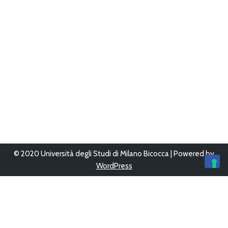
© 2020 Università degli Studi di Milano Bicocca | Powered by
WordPress
Ultimo aggiornamento 12/Giu/2023 alle 16:05
Questo sito è stato progettato, sviluppato e gestito da
UFFICIO