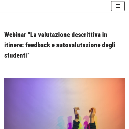
Vai
al
contenuto
Webinar “La valutazione descrittiva in
itinere: feedback e autovalutazione degli
studenti”