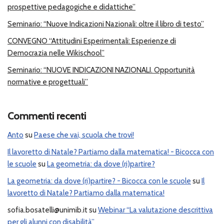
prospettive pedagogiche e didattiche”
Seminario: “Nuove Indicazioni Nazionali: oltre il libro di testo”
CONVEGNO “Attitudini Esperimentali: Esperienze di
Democrazia nelle Wikischool”
Seminario: “NUOVE INDICAZIONI NAZIONALI. Opportunità
normative e progettuali”
Commenti recenti
Anto
su
Paese che vai, scuola che trovi!
Il lavoretto di Natale? Partiamo dalla matematica! - Bicocca con
le scuole
su
La geometria: da dove (ri)partire?
La geometria: da dove (ri)partire? - Bicocca con le scuole
su
Il
lavoretto di Natale? Partiamo dalla matematica!
sofia.bosatelli@unimib.it
su
Webinar “La valutazione descrittiva
per gli alunni con disabilità”