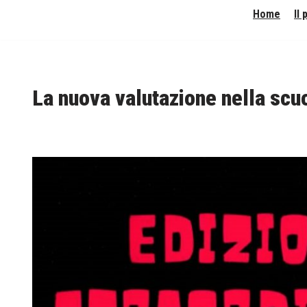
Home
Il
Vai
al
contenuto
La nuova valutazione nella scuo