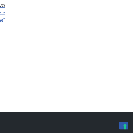
IVO
e e
he”