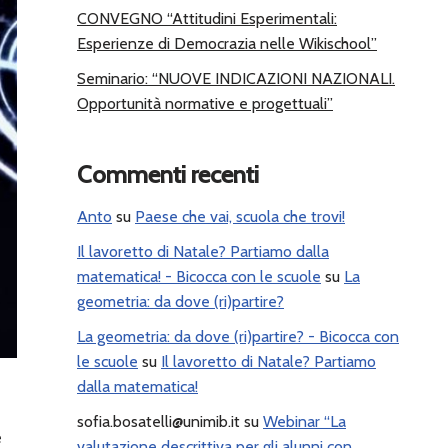
CONVEGNO “Attitudini Esperimentali:
Esperienze di Democrazia nelle Wikischool”
Seminario: “NUOVE INDICAZIONI NAZIONALI.
Opportunità normative e progettuali”
Commenti recenti
Anto
su
Paese che vai, scuola che trovi!
Il lavoretto di Natale? Partiamo dalla
matematica! - Bicocca con le scuole
su
La
geometria: da dove (ri)partire?
La geometria: da dove (ri)partire? - Bicocca con
le scuole
su
Il lavoretto di Natale? Partiamo
dalla matematica!
sofia.bosatelli@unimib.it
su
Webinar “La
e
valutazione descrittiva per gli alunni con