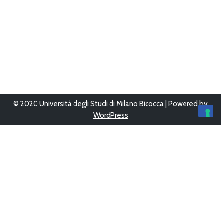
© 2020 Università degli Studi di Milano Bicocca | Powered by
WordPress
Ultimo aggiornamento 12/Giu/2023 alle 16:05
Questo sito è stato progettato, sviluppato e gestito da
UFFICIO
WEB
-
AREA SISTEMI INFORMATIVI
Copyright © 2026
Bicocca con le scuole
Tutti i diritti sono
riservati.