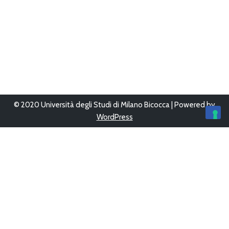
© 2020 Università degli Studi di Milano Bicocca | Powered by
WordPress
Ultimo aggiornamento 12/Giu/2023 alle 16:05
Questo sito è stato progettato, sviluppato e gestito da
UFFICIO
WEB
-
AREA SISTEMI INFORMATIVI
Copyright © 2026
Bicocca con le scuole
Tutti i diritti sono
riservati.