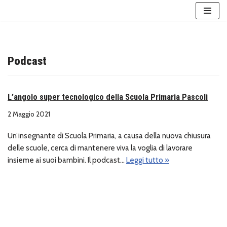
Vai
al
contenuto
Podcast
L’angolo super tecnologico della Scuola Primaria Pascoli
2 Maggio 2021
Un’insegnante di Scuola Primaria, a causa della nuova chiusura
delle scuole, cerca di mantenere viva la voglia di lavorare
insieme ai suoi bambini. Il podcast…
Leggi tutto »