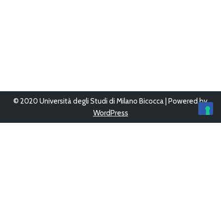
© 2020 Università degli Studi di Milano Bicocca | Powered by
WordPress
Ultimo aggiornamento 12/Giu/2023 alle 16:05
Questo sito è stato progettato, sviluppato e gestito da
UFFICIO
WEB
-
AREA SISTEMI INFORMATIVI
Copyright © 2026
Bicocca con le scuole
Tutti i diritti sono
riservati.