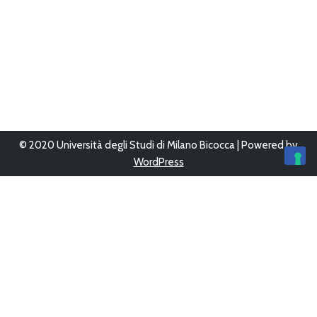
© 2020 Università degli Studi di Milano Bicocca | Powered by
WordPress
Ultimo aggiornamento 12/Giu/2023 alle 16:05
Questo sito è stato progettato, sviluppato e gestito da
UFFICIO
WEB
-
AREA SISTEMI INFORMATIVI
Copyright © 2026
Bicocca con le scuole
Tutti i diritti sono
riservati.