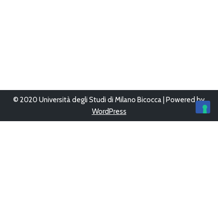
© 2020 Università degli Studi di Milano Bicocca | Powered by
WordPress
Ultimo aggiornamento 12/Giu/2023 alle 16:05
Questo sito è stato progettato, sviluppato e gestito da
UFFICIO
WEB
-
AREA SISTEMI INFORMATIVI
Copyright © 2026
Bicocca con le scuole
Tutti i diritti sono
riservati.