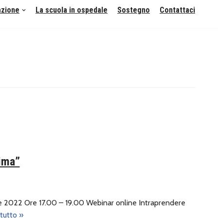
azione
La scuola in ospedale
Sostegno
Contattaci
rima”
re 2022 Ore 17.00 – 19.00 Webinar online Intraprendere
 tutto »