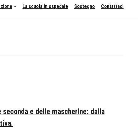
azione
La scuola in ospedale
Sostegno
Contattaci
e seconda e delle mascherine: dalla
tiva.