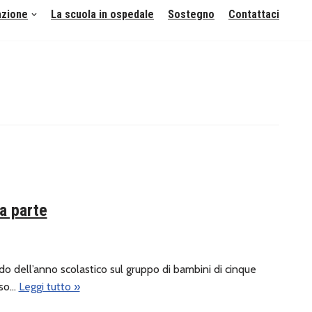
azione
La scuola in ospedale
Sostegno
Contattaci
da parte
o dell’anno scolastico sul gruppo di bambini di cinque
rso…
Leggi tutto »