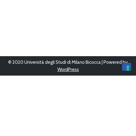
© 2020 Università degli Studi di Milano Bicocca | Powered by
WordPress
Ultimo aggiornamento 12/Giu/2023 alle 16:05
Questo sito è stato progettato, sviluppato e gestito da
UFFICIO
WEB
-
AREA SISTEMI INFORMATIVI
Copyright © 2026
Bicocca con le scuole
Tutti i diritti sono
riservati.