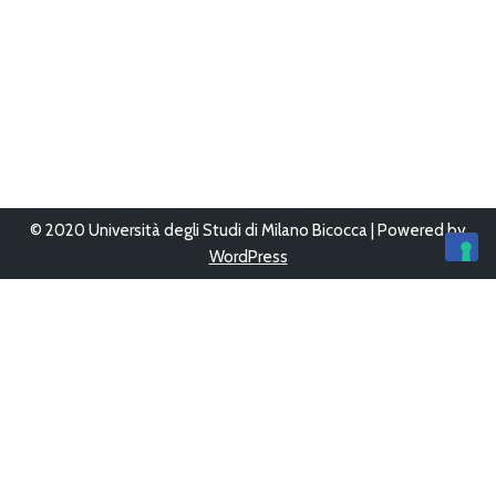
© 2020 Università degli Studi di Milano Bicocca | Powered by
WordPress
Ultimo aggiornamento 16/Gen/2026 alle 17:51
Questo sito è stato progettato, sviluppato e gestito da
UFFICIO
WEB
-
AREA SISTEMI INFORMATIVI
Copyright © 2026
Bicocca con le scuole
Tutti i diritti sono
riservati.