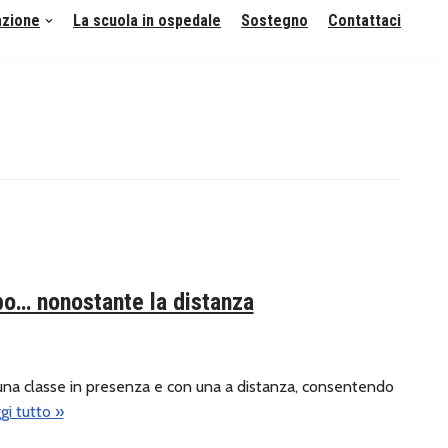
azione
La scuola in ospedale
Sostegno
Contattaci
po… nonostante la distanza
 una classe in presenza e con una a distanza, consentendo
gi tutto »