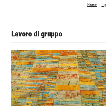
Home
Il
Vai
al
contenuto
Lavoro di gruppo