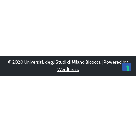
© 2020 Università degli Studi di Milano Bicocca | Powered by
WordPress
Ultimo aggiornamento 12/Giu/2023 alle 16:05
Questo sito è stato progettato, sviluppato e gestito da
UFFICIO
WEB
-
AREA SISTEMI INFORMATIVI
Copyright © 2026
Bicocca con le scuole
Tutti i diritti sono
riservati.