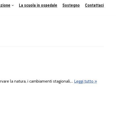
azione
La scuola in ospedale
Sostegno
Contattaci
vare la natura, i cambiamenti stagionali,…
Leggi tutto »