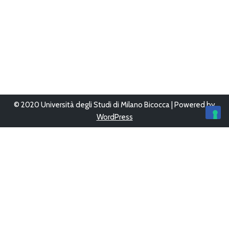
© 2020 Università degli Studi di Milano Bicocca | Powered by
WordPress
Ultimo aggiornamento 12/Giu/2023 alle 16:05
Questo sito è stato progettato, sviluppato e gestito da
UFFICIO
WEB
-
AREA SISTEMI INFORMATIVI
Copyright © 2026
Bicocca con le scuole
Tutti i diritti sono
riservati.